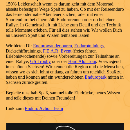
150% Leidenschaft wenn es darum geht mit dem Motorrad
abseits befestigter Wege Spaß zu haben. Ob mit der Reiseenduro
das ferne oder nahe Abenteuer suchen, oder mit einer
Sportenduro bei einem 24h Endurorennen oder ob bei einer
Rallye. In Gemeinschaft mit Liebe zum Detail und der Technik
tolle Momente erleben. Für all dies stehen wir. Wir wollen Dich
an unserem Spaß und Wissen teilhaben lassen.
Wir bieten Dir
Endurowandertouren
,
Endurotrainings
,
Dickschifftrainings,
F.E.A.R. Event
(freies fahren
Erlebniswochenende) sowie Vorbereitungen zur Teilnahme an
einer Rallye,
GS Trophy
oder der
Hard Alpi Tour
. Vorwiegend
im schönen Sachsen! Wir kennen die Region und die Menschen,
wissen wo es sich lohnt entlang zu fahren um reichlich Spaß zu
haben und können auf ein wunderschönen
Enduropark
mitten in
Sachsen zurückgreifen.
Begleite uns, hab Spaß, sammel tolle Eindrücke, neues Wissen
und teile dieses mit Deinen Freunden!
Link zum
Enduro Action Team